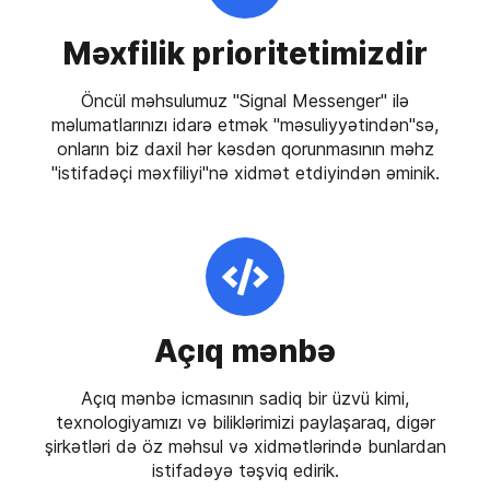
Məxfilik prioritetimizdir
Öncül məhsulumuz "Signal Messenger" ilə
məlumatlarınızı idarə etmək "məsuliyyətindən"sə,
onların biz daxil hər kəsdən qorunmasının məhz
"istifadəçi məxfiliyi"nə xidmət etdiyindən əminik.
Açıq mənbə
Açıq mənbə icmasının sadiq bir üzvü kimi,
texnologiyamızı və biliklərimizi paylaşaraq, digər
şirkətləri də öz məhsul və xidmətlərində bunlardan
istifadəyə təşviq edirik.