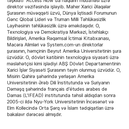
təşkilatı "Access Now"da haqların müdafiəsi üzrə
direktor vəzifəsində işləyib. Maher Xarici Əlaqələr
Şurasının müvəqqəti üzvü, Dünya İqtisadi Forumunun
Gənc Qlobal Lideri və Truman Milli Təhlükəsizlik
Layihəsinin təhlükəsizlik üzrə əməkdaşıdır. O,
Texnologiya və Demokratiya Mərkəzi, İstehlakçı
Bildirişləri, Amerika Rəqəmsal İctimai Kitabxanası,
Macəra Alimləri və System.com-un direktorlar
şurasının, həmçinin Beyrut Amerika Universitetinin şura
üzvüdür. O, dövlət katibinin texnologiya siyasəti üzrə
məsləhətçisi kimi işlədiyi ABŞ Dövlət Departamentinin
Xarici İşlər Siyasəti Şurasının təyin olunmuş üzvüdür. O,
Misirin Qahirə şəhərində yerləşən Amerika
Universitetinin Ərəb Dili İnstitutunda və Suriyanın
Dəməşq şəhərində français d'études arabes de
Damas (L'IFEAD) institutunda təhsil aldıqdan sonra
2005-ci ildə Nyu-York Universitetinin İncəsənət və
Elm Kollecində Orta Şərq və İslam tədqiqatları üzrə
bakalavr dərəcəsi almışdır.