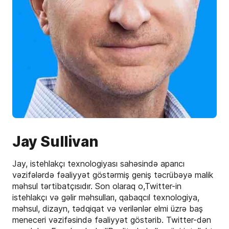
Jay Sullivan
Jay, istehlakçı texnologiyası sahəsində aparıcı
vəzifələrdə fəaliyyət göstərmiş geniş təcrübəyə malik
məhsul tərtibatçısıdır. Son olaraq o,Twitter-in
istehlakçı və gəlir məhsulları, qabaqcıl texnologiya,
məhsul, dizayn, tədqiqat və verilənlər elmi üzrə baş
meneceri vəzifəsində fəaliyyət göstərib. Twitter-dən