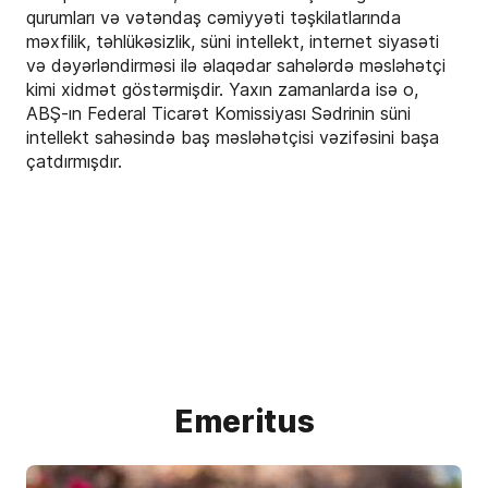
qurumları və vətəndaş cəmiyyəti təşkilatlarında
məxfilik, təhlükəsizlik, süni intellekt, internet siyasəti
və dəyərləndirməsi ilə əlaqədar sahələrdə məsləhətçi
kimi xidmət göstərmişdir. Yaxın zamanlarda isə o,
ABŞ-ın Federal Ticarət Komissiyası Sədrinin süni
intellekt sahəsində baş məsləhətçisi vəzifəsini başa
çatdırmışdır.
Emeritus