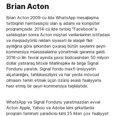
Brian Acton
Brian Acton 2009-cu ildə WhatsApp mesajlaşma
tətbiqinin həmtəsisçisi olan iş adamı və kompüter
proqramçısıdır. 2014-cü ildə tətbiq "Facebook"a
satıldıqdan sonra Acton müştəri verilənlərinin istifadəsi
və məqsədyönlü reklam siyasəti ilə əlaqəli fikir
ayrılığına görə şirkətdən çıxaraq bütün səylərini qeyri-
kommersiya müəssisələrinə yönəltmək qərarına gəldi.
2018-ci ilin fevral ayında şəxsi büdcəsindən 50 milyon
dollar yatıraraq Moxie Marlinspike ilə birgə Signal
Fondunu yaratdı. Signal fondu məxfi ünsiyyətin
əlçatanlığını, təhlükəsizliyini və hər yerdə mövcud
olmasını təmin etmək üçün özünü əsaslı fəaliyyətə
həsr etmiş bir qeyri-kommersiya təşkilatıdır.
WhatsApp və Signal Fondunu yaratmazdan əvvəl
Acton Apple, Yahoo və Adobe kimi şirkətlərdə
proqram təminatı yaradıcısı kimi 25 ildən çox fəaliyyət