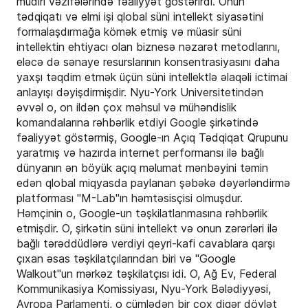
müdiri vəzifələrində fəaliyyət göstərirdi. Onun
tədqiqatı və elmi işi qlobal süni intellekt siyasətini
formalaşdırmağa kömək etmiş və müasir süni
intellektin ehtiyacı olan biznesə nəzarət metodlarını,
eləcə də sənaye resurslarının konsentrasiyasını daha
yaxşı təqdim etmək üçün süni intellektlə əlaqəli ictimai
anlayışı dəyişdirmişdir. Nyu-York Universitetindən
əvvəl o, on ildən çox məhsul və mühəndislik
komandalarına rəhbərlik etdiyi Google şirkətində
fəaliyyət göstərmiş, Google-ın Açıq Tədqiqat Qrupunu
yaratmış və hazırda internet performansı ilə bağlı
dünyanın ən böyük açıq məlumat mənbəyini təmin
edən qlobal miqyasda paylanan şəbəkə dəyərləndirmə
platforması "M-Lab"ın həmtəsisçisi olmuşdur.
Həmçinin o, Google-un təşkilatlanmasına rəhbərlik
etmişdir. O, şirkətin süni intellekt və onun zərərləri ilə
bağlı tərəddüdlərə verdiyi qeyri-kafi cavablara qarşı
çıxan əsas təşkilatçılarından biri və "Google
Walkout"un mərkəz təşkilatçısı idi. O, Ağ Ev, Federal
Kommunikasiya Komissiyası, Nyu-York Bələdiyyəsi,
Avropa Parlamenti, o cümlədən bir çox digər dövlət