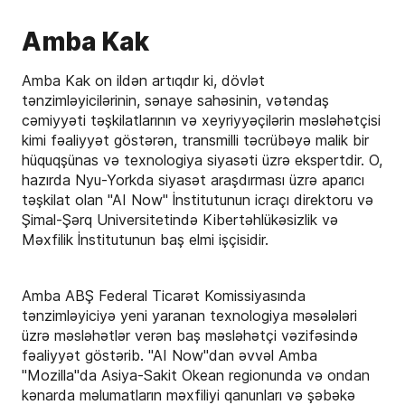
Amba Kak
Amba Kak on ildən artıqdır ki, dövlət
tənzimləyicilərinin, sənaye sahəsinin, vətəndaş
cəmiyyəti təşkilatlarının və xeyriyyəçilərin məsləhətçisi
kimi fəaliyyət göstərən, transmilli təcrübəyə malik bir
hüquqşünas və texnologiya siyasəti üzrə ekspertdir. O,
hazırda Nyu-Yorkda siyasət araşdırması üzrə aparıcı
təşkilat olan "AI Now" İnstitutunun icraçı direktoru və
Şimal-Şərq Universitetində Kibertəhlükəsizlik və
Məxfilik İnstitutunun baş elmi işçisidir.
Amba ABŞ Federal Ticarət Komissiyasında
tənzimləyiciyə yeni yaranan texnologiya məsələləri
üzrə məsləhətlər verən baş məsləhətçi vəzifəsində
fəaliyyət göstərib. "AI Now"dan əvvəl Amba
"Mozilla"da Asiya-Sakit Okean regionunda və ondan
kənarda məlumatların məxfiliyi qanunları və şəbəkə