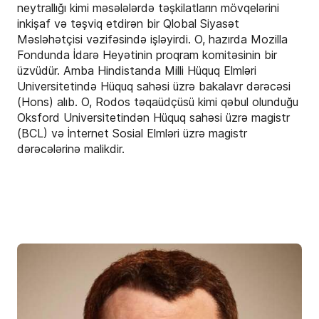
neytrallığı kimi məsələlərdə təşkilatların mövqelərini
inkişaf və təşviq etdirən bir Qlobal Siyasət
Məsləhətçisi vəzifəsində işləyirdi. O, hazırda Mozilla
Fondunda İdarə Heyətinin proqram komitəsinin bir
üzvüdür. Amba Hindistanda Milli Hüquq Elmləri
Universitetində Hüquq sahəsi üzrə bakalavr dərəcəsi
(Hons) alıb. O, Rodos təqaüdçüsü kimi qəbul olunduğu
Oksford Universitetindən Hüquq sahəsi üzrə magistr
(BCL) və İnternet Sosial Elmləri üzrə magistr
dərəcələrinə malikdir.