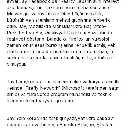
əvvəl Jay Facebook-da "Reality Labs"ın süni intellekt
üzrə köməkçisinin hazırlanmasına, daha sonra isə
Messenger və Instagram Direct üçün məxfilik,
bütünlük və sistemlərin məhsul qruplarına rəhbərlik
edib. Jay, Mozilla-da Məhsullar üzrə Baş Vitse-
Prezident və Baş Əməliyyat Direktoru vəzifəsində
fəaliyyət göstərib. Burada o, Firefox-un yüksəlişi
zamanı onun əsas buraxılışlarına rəhbərlik etmiş, veb
platforması, eləcə də insanları internetdə daha çox
seçim və nəzarətlə təmin etmək üçün təşəbbüskar
olmuşdur.
Jay həmçinin startap qurucusu olub və karyerasının ilk
illərində "Firefly Network" (Microsoft tərəfindən satın
alınıb) və "Oracle"da proqram mühəndisi və texniki
menecer kimi fəaliyyət göstərib.
Jay Yale Kollecində tətbiqi riyaziyyat üzrə bakalavr
dərəcəsi alıb və bir neçə Amerika Birləşmiş Ştatları