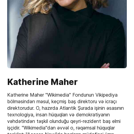
Katherine Maher
Katherine Maher "Wikimedia" Fondunun Vikipediya
bölməsindən məsul, keçmiş baş direktoru və icraçı
direktorudur. O, hazırda Atlantik Şurada işinin əsasının
texnologiya, insan hüquqları və demokratiyanın
vəhdətindən təşkil olunduğu qeyri-rezident baş elmi
işçidir. "Wikimedia"dan əvvəl o, rəqəmsal hüquqlar