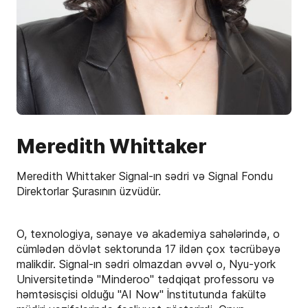
Meredith Whittaker
Meredith Whittaker Signal-ın sədri və Signal Fondu
Direktorlar Şurasının üzvüdür.
O, texnologiya, sənaye və akademiya sahələrində, o
cümlədən dövlət sektorunda 17 ildən çox təcrübəyə
malikdir. Signal-ın sədri olmazdan əvvəl o, Nyu-york
Universitetində "Minderoo" tədqiqat professoru və
həmtəsisçisi olduğu "AI Now" İnstitutunda fakültə